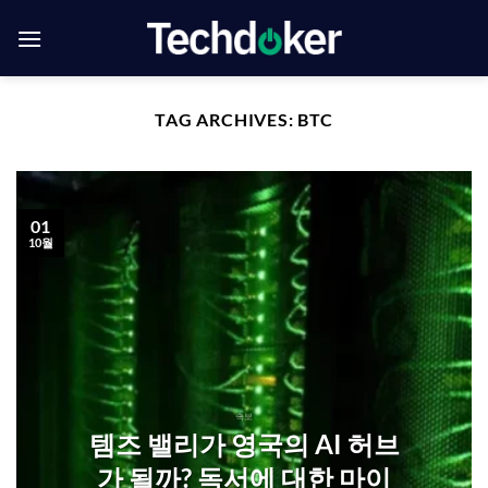
Skip
to
content
TAG ARCHIVES:
BTC
01
10월
속보
템즈 밸리가 영국의 AI 허브
가 될까? 독서에 대한 마이