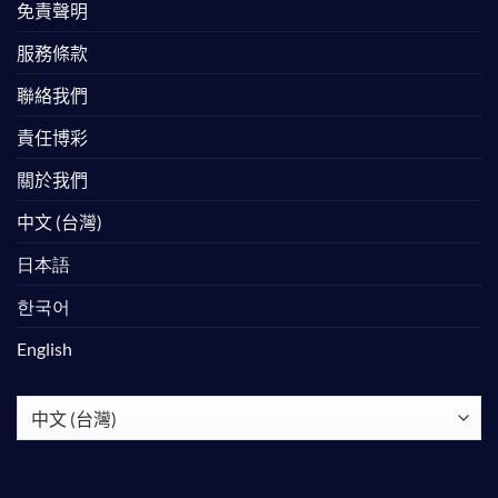
免責聲明
服務條款
聯絡我們
責任博彩
關於我們
中文 (台灣)
日本語
한국어
English
選
取
語
言