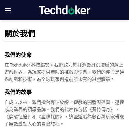
Skip
to
content
關於我們
我們的使命
在 Techduker 科技趨勢，我們致力於打造最具沉浸感的線上
遊戲世界，為玩家提供無限的挑戰與快樂。我們的使命是通
過創新和技術，為全球玩家創造前所未有的遊戲體驗。
我們的故事
自成立以來，激鬥擂台專注於線上遊戲的開發與運營，迅速
成為業界的領導品牌。我們的代表作包括《賽特傳奇》、
《魔龍征途》和《星際探險》，這些遊戲為數百萬玩家帶來
了無數激動人心的冒險旅程。