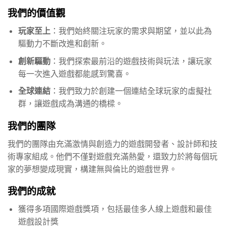
我們的價值觀
玩家至上
：我們始終關注玩家的需求與期望，並以此為
驅動力不斷改進和創新。
創新驅動
：我們探索最前沿的遊戲技術與玩法，讓玩家
每一次進入遊戲都能感到驚喜。
全球連結
：我們致力於創建一個連結全球玩家的虛擬社
群，讓遊戲成為溝通的橋樑。
我們的團隊
我們的團隊由充滿激情與創造力的遊戲開發者、設計師和技
術專家組成。他們不僅對遊戲充滿熱愛，還致力於將每個玩
家的夢想變成現實，構建無與倫比的遊戲世界。
我們的成就
獲得多項國際遊戲獎項，包括最佳多人線上遊戲和最佳
遊戲設計獎