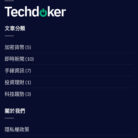
文章分類
加密貨幣
(5)
即時新聞
(10)
手錶資訊
(7)
投資理財
(1)
科技趨勢
(3)
關於我們
隱私權政策