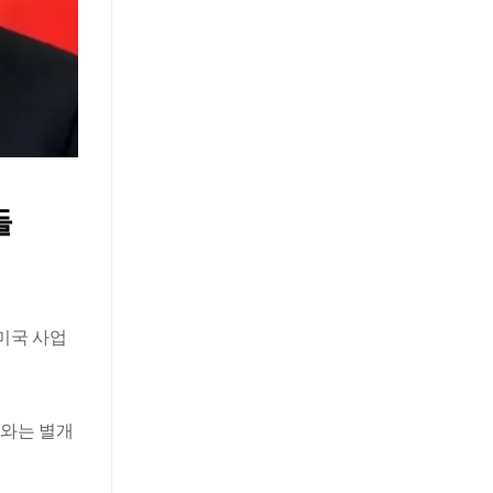
目錄
TOGGL
트럼프의 전화 통화로 밝혀진 틱톡
거래는 성사됐나요?
중국의 공식적인 입장은 보수적
이며 해석도 다양합니다.
TikTok은 법에 따라 미국 서비스
들
를 유지할 것이라고 강조합니
다.
누가 알고리즘을 가지고 있나요? 트
레이딩 잼의 진짜 문제
트럼프 : 미국은 TikTok에 대한
미국 사업
‘높은 수준의 통제권’을 갖게 될
것입니다.
미국 의회는 중국의 간접적 영
려와는 별개
향력을 우려하며 회의적인 입장
유지