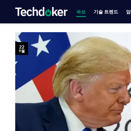
Skip
to
속보
기술 트렌드
암
content
22
9월