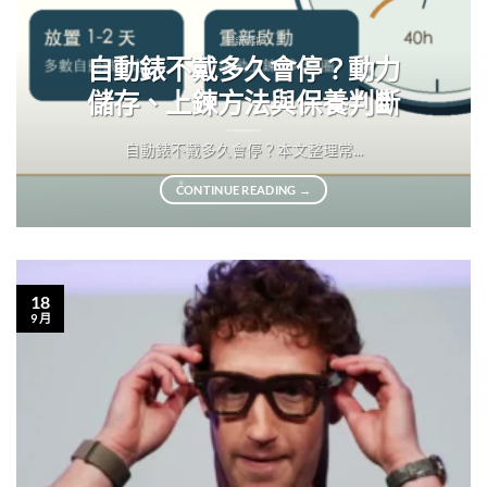
手錶資訊
自動錶不戴多久會停？動力
儲存、上鍊方法與保養判斷
自動錶不戴多久會停？本文整理常...
CONTINUE READING
→
18
9 月