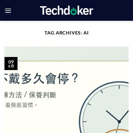
Skip
to
content
TAG ARCHIVES:
AI
09
8 月