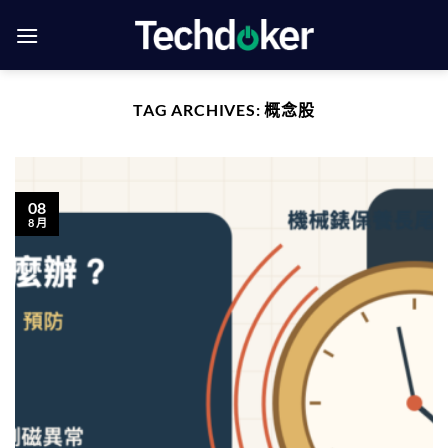
Skip
to
content
TAG ARCHIVES:
概念股
08
8 月