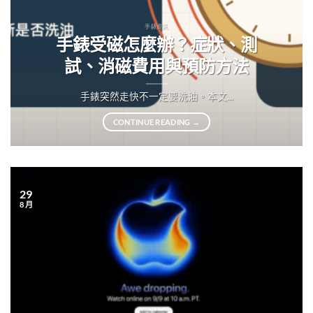
手錶資訊
手錶受磁怎麼辦？症狀、測
試、消磁費用與預防方法
手錶突然走快不一定要洗油。本文...
CONTINUE READING
→
29
8 月