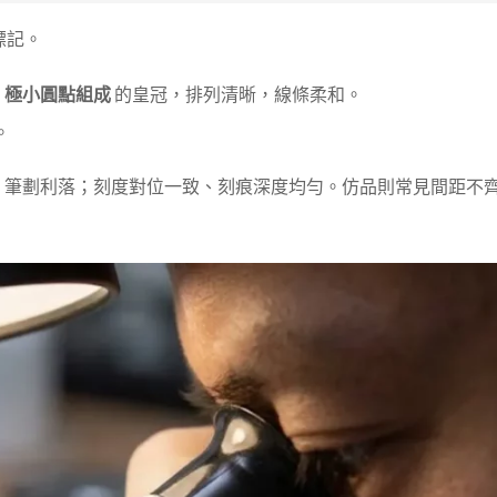
標記。
由
極小圓點組成
的皇冠，排列清晰，線條柔和。
。
，筆劃利落；刻度對位一致、刻痕深度均勻。仿品則常見間距不