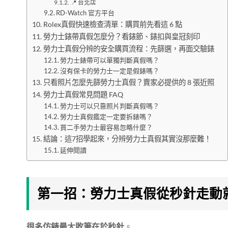
📍 台北店
RD-Watch 官方平台
Rolex真假快速檢查清單：購買前先看這 6 點
勞力士錶帶真假怎麼分？看錶節、錶扣與皇冠刻印
勞力士真假分辨的安全購買流程：先篩選，再面交驗錶
勞力士錶帶可以單獨判斷真假嗎？
沒有保卡的勞力士一定是假錶嗎？
只看照片怎麼先篩勞力士真假？賣家必提供的 8 張近照
勞力士真假常見問題 FAQ
勞力士可以只靠照片判斷真假嗎？
勞力士真假鑑定一定要拆錶嗎？
買二手勞力士最容易忽略什麼？
結論：這7招學起來，分辨勞力士真假其實沒那麼難！
延伸閱讀
第一招：勞力士真假從秒針走動
很多仿錶最大敗筆在於秒針
。