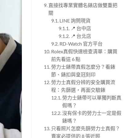
直接找專業實體名錶店做雙重把
關
LINE 詢問現貨
📍 台中店
📍 台北店
RD-Watch 官方平台
Rolex真假快速檢查清單：購買
前先看這 6 點
勞力士錶帶真假怎麼分？看錶
節、錶扣與皇冠刻印
勞力士真假分辨的安全購買流
程：先篩選，再面交驗錶
勞力士錶帶可以單獨判斷真
假嗎？
沒有保卡的勞力士一定是假
錶嗎？
只看照片怎麼先篩勞力士真假？
賣家必提供的 8 張近照