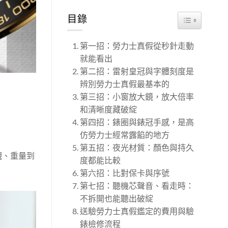
目錄
TOGGLE TA
第一招：勞力士真假從秒針走動
就能看出
第二招：雷射皇冠與字體刻度是
辨別勞力士真假最基本的
第三招：小窗放大鏡，放大倍率
和清晰度藏破綻
第四招：錶圈與錶冠手感，是高
仿勞力士經常露餡的地方
第五招：夜光材質：顏色與持久
觀、重量到
度都能比較
第六招：比對保卡與序號
第七招：聽機芯聲音、看走時：
不拆開也能聽出破綻
送驗勞力士真假鑑定的費用與驗
錶檢修流程