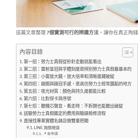
這篇文章整理
7個實測可行的辨識方法
，讓你在真正掏錢
內容目錄
第一招：勞力士真假從秒針走動就能看出
第二招：雷射皇冠與字體刻度是辨別勞力士真假最基本的
第三招：小窗放大鏡，放大倍率和清晰度藏破綻
第四招：錶圈與錶冠手感，是高仿勞力士經常露餡的地方
第五招：夜光材質：顏色與持久度都能比較
第六招：比對保卡與序號
第七招：聽機芯聲音、看走時：不拆開也能聽出破綻
送驗勞力士真假鑑定的費用與驗錶檢修流程
直接找專業實體名錶店做雙重把關
LINE 詢問現貨
📍 台中店