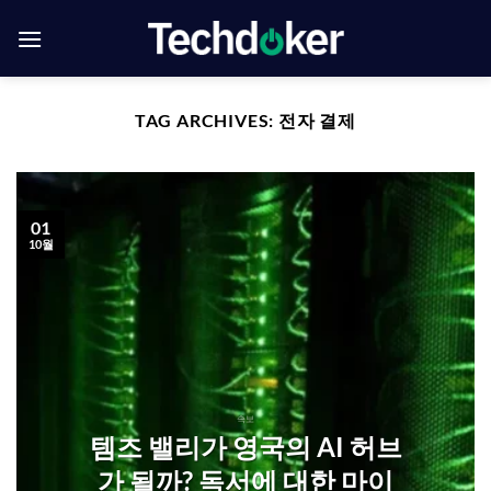
Skip
to
content
TAG ARCHIVES:
전자 결제
01
10월
속보
템즈 밸리가 영국의 AI 허브
가 될까? 독서에 대한 마이