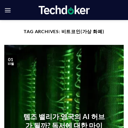
Skip
to
content
TAG ARCHIVES:
비트코인(가상 화폐)
01
10월
속보
템즈 밸리가 영국의 AI 허브
가 될까? 독서에 대한 마이